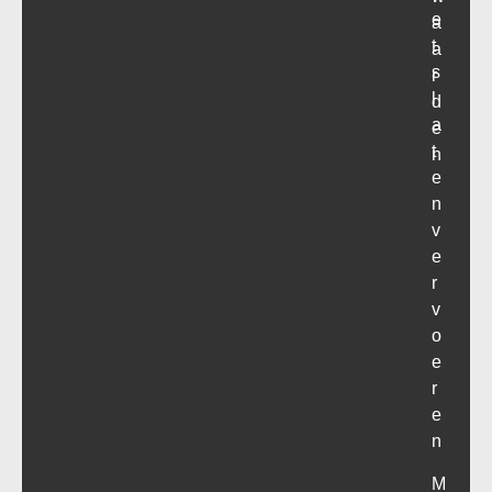
e
a
t
a
s
r
l
d
a
e
t
n
e
n
v
e
r
v
o
e
r
e
n
M