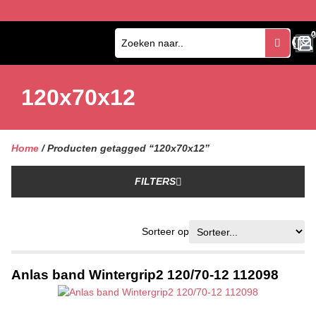
0
0
120x70x12
Home
/ Producten getagged “120x70x12”
FILTERS
Sorteer op
Anlas band Wintergrip2 120/70-12 112098