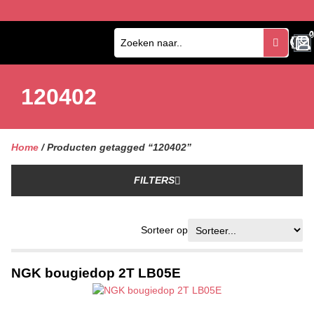
0
0
120402
Home
/ Producten getagged “120402”
FILTERS
Sorteer op
NGK bougiedop 2T LB05E