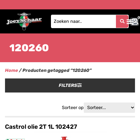
0
0
120260
Home
/ Producten getagged “120260”
FILTERS
Sorteer op
Castrol olie 2T 1L 102427