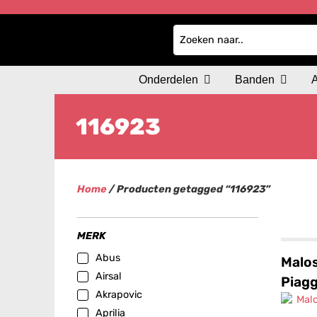
Onderdelen
Banden
116923
Home
/ Producten getagged “116923”
MERK
Abus
Malos
Airsal
Piagg
Akrapovic
Aprilia