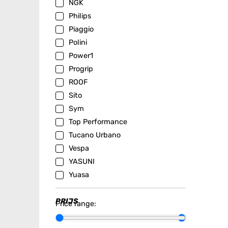
NGK
Philips
Piaggio
Polini
Power1
Progrip
ROOF
Sito
Sym
Top Performance
Tucano Urbano
Vespa
YASUNI
Yuasa
PRIJS
Price range: