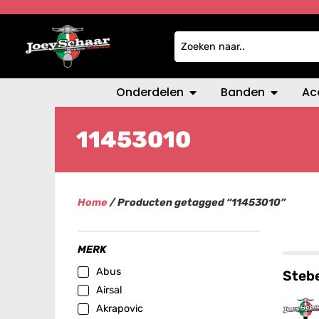
Onderdelen
Banden
Ac
11453010
Home
/ Producten getagged “11453010”
MERK
Abus
Stebe
Airsal
Akrapovic