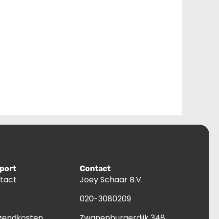
port
Contact
tact
Joey Schaar B.V.
Q
020-3080209
zendkosten
Zwanenburgerdijk 348