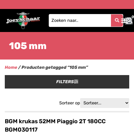
0
0
105 mm
Home
/ Producten getagged “105 mm”
FILTERS
Sorteer op
BGM krukas 52MM Piaggio 2T 180CC
BGM030117