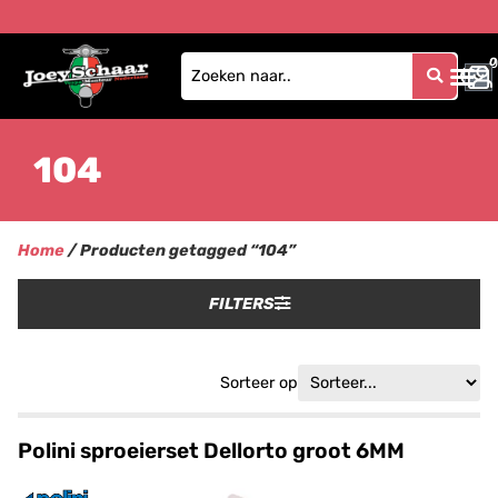
0
0
104
Home
/ Producten getagged “104”
FILTERS
Sorteer op
Polini sproeierset Dellorto groot 6MM