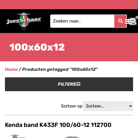
0
0
100x60x12
Home
/ Producten getagged “100x60x12”
FILTERS
Sorteer op
Kenda band K433F 100/60-12 112700