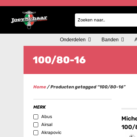
Onderdelen
Banden
100/80-16
Home
/ Producten getagged “100/80-16”
MERK
Abus
Miche
Airsal
100/
Akrapovic