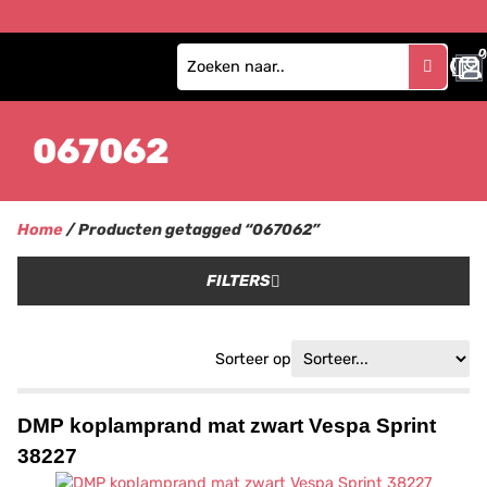
0
067062
Home
/ Producten getagged “067062”
FILTERS
Sorteer op
DMP koplamprand mat zwart Vespa Sprint
38227