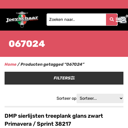
0
0
067024
Home
/ Producten getagged “067024”
FILTERS
Sorteer op
DMP sierlijsten treeplank glans zwart
Primavera / Sprint 38217