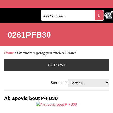
0
0
0261PFB30
Home
/ Producten getagged “0261PFB30”
FILTERS
Sorteer op
Akrapovic bout P-FB30