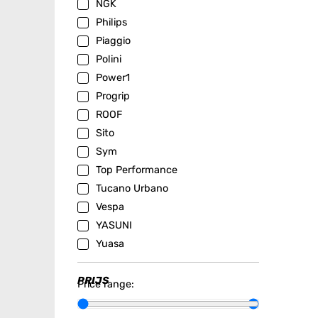
NGK
Philips
Piaggio
Polini
Power1
Progrip
ROOF
Sito
Sym
Top Performance
Tucano Urbano
Vespa
YASUNI
Yuasa
PRIJS
Price range: