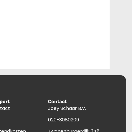
port
Contact
tact
Joey Schaar B.V.
Q
020-3080209
zendkosten
Zwanenburgerdijk 348