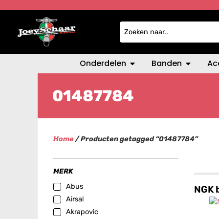
Onderdelen
Banden
Ac
01487784
Home
/ Producten getagged “01487784”
MERK
Abus
NGK 
Airsal
Akrapovic