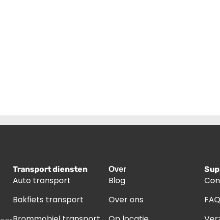
Transport diensten
Sup
Over
Auto transport
Blog
Con
Bakfiets transport
Over ons
FA
Brommobiel transport
Op locatie
Ver