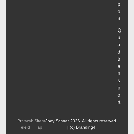
p
o
rt
Q
u
a
d
tr
a
n
s
p
o
rt
Privacyb
Sitem
Joey Schaar 2026. All rights reserved.
eleid
ap
| (c) Branding4