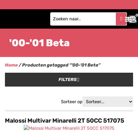
0
0
'00-'01 Beta
Home
/ Producten getagged “'00-'01 Beta”
FILTERS
Sorteer op
Malossi Multivar Minarelli 2T 50CC 517075