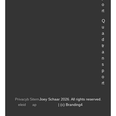
o
rt
Q
u
a
d
tr
a
n
s
p
o
rt
Privacyb
Sitem
Joey Schaar 2026. All rights reserved.
eleid
ap
| (c) Branding4