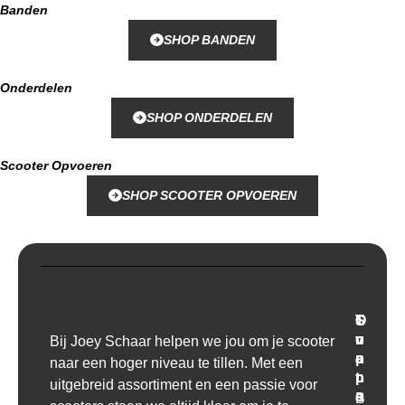
Banden
SHOP BANDEN
Onderdelen
SHOP ONDERDELEN
Scooter Opvoeren
SHOP SCOOTER OPVOEREN
T
O
S
C
r
v
u
o
Bij Joey Schaar helpen we jou om je scooter
a
e
p
n
naar een hoger niveau te tillen. Met een
n
r
p
t
uitgebreid assortiment en een passie voor
s
o
a
B